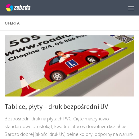
Skip to content
OFERTA
Tablice, płyty – druk bezpośredni UV
Bezpośredni druk na płytach PVC. Cięte maszynowo
standardowo prostokąt, kwadrat albo w dowolnym kształcie.
Bardzo dobrej jakości druk UV, pełne kolory, odporny na warunki