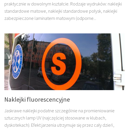
praktycznie w dowolnym kształcie. Rodzaje wydruków: naklejki
standardowe matowe, naklejki standardowe połysk, naklejki
zabezpieczone laminatem matowym (odporne...
Naklejki fluorescencyjne
Jaskrawe naklejki podatne szczególnie na promieniowanie
sztucznych lamp UV (najczęściej stosowane w klubach,
dyskotekach). Efekt jarzenia utrzymuje się przez cały dzień,