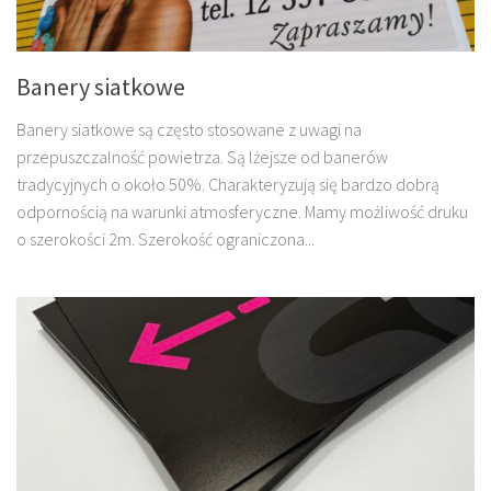
Banery siatkowe
Banery siatkowe są często stosowane z uwagi na
przepuszczalność powietrza. Są lżejsze od banerów
tradycyjnych o około 50%. Charakteryzują się bardzo dobrą
odpornością na warunki atmosferyczne. Mamy możliwość druku
o szerokości 2m. Szerokość ograniczona...