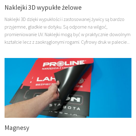
Naklejki 3D wypukłe żelowe
Naklejki 3D dzięki wypukłości i zastosowanej żywicy są bardzo
przyjemne, gładkie w dotyku. Są odporne na wilgoć,
promieniowanie UV. Naklejki mogą być w praktycznie dowolnym
kształcie lecz z zaokrąglonymi rogami. Cyfrowy druk w palecie...
Magnesy