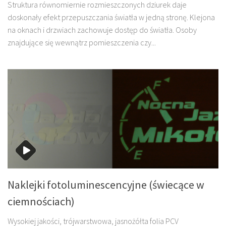
Struktura równomiernie rozmieszczonych dziurek daje
doskonały efekt przepuszczania światła w jedną stronę. Klejona
na oknach i drzwiach zachowuje dostęp do światła. Osoby
znajdujące się wewnątrz pomieszczenia czy...
Naklejki fotoluminescencyjne (świecące w
ciemnościach)
Wysokiej jakości, trójwarstwowa, jasnożółta folia PCV