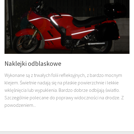
Naklejki odblaskowe
Wykonane są z trwałych folii refleksyjnych, z bardzo mocnym
klejem. Świetnie nadają się na płaskie powierzchnie i lekkie
wklęśnięcia lub wypuklenia. Bardzo dobrze odbijają światło.
Szczególnie polecane do poprawy widoczności na drodze. Z
powodzeniem...