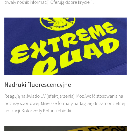
trwały nośnik informacji. Oferują dobre krycie i...
Nadruki fluorescencyjne
Reagują na światło UV (efekt jarzenia). Możliwość stosowania na
odzieży sportowej. Mniejsze formaty nadają się do samodzielnej
aplikacji. Kolor żółty Kolor niebieski