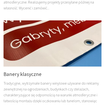
atmosferyczne. Realizujemy projekty przesyłane później na
własność. Wycenić i zamówić...
Banery klasyczne
Tradycyjne, wytrzymałe banery winylowe używane do reklamy
zewnętrznej na ogrodzeniach, budynkach czy stelażach,
charakteryzujące się odpornością na warunki atmosferyczne i
łatwością montażu dzięki oczkowaniu lub tunelom, stanowiąc