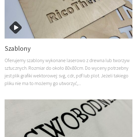
Szablony
Oferujemy szablony wykonane laserowo z drewna lub tworzyw
sztucznych. Rozmiar do około 80x80cm. Do wyceny potrzebny
jest plik grafiki wektorowej: svg, cdr, pdf lub plot. Jeżeli takiego
pliku nie ma to możemy go utworzyć,...